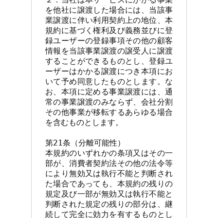
を他社に譲渡した場合には、当該事
業譲渡に伴い利用契約上の地位、本
規約に基づく権利及び義務並びに登
録ユーザーの登録事項その他の顧客
情報を当該事業譲渡の譲受人に譲渡
することができるものとし、登録ユ
ーザーはかかる譲渡につき本項にお
いて予め同意したものとします。な
お、本項に定める事業譲渡には、通
常の事業譲渡のみならず、会社分割
その他事業が移転するあらゆる場合
を含むものとします。

第21条（分離可能性）

本規約のいずれかの条項又はその一
部が、消費者契約法その他の法令等
により無効又は執行不能と判断され
た場合であっても、本規約の残りの
規定及び一部が無効又は執行不能と
判断された規定の残りの部分は、継
続して完全に効力を有するものとし