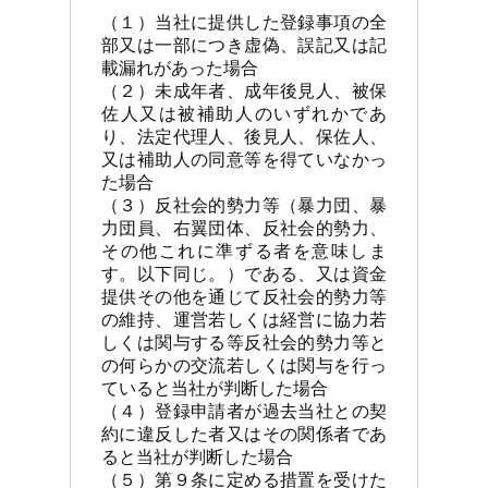
（１）当社に提供した登録事項の全
部又は一部につき虚偽、誤記又は記
載漏れがあった場合

（２）未成年者、成年後見人、被保
佐人又は被補助人のいずれかであ
り、法定代理人、後見人、保佐人、
又は補助人の同意等を得ていなかっ
た場合

（３）反社会的勢力等（暴力団、暴
力団員、右翼団体、反社会的勢力、
その他これに準ずる者を意味しま
す。以下同じ。）である、又は資金
提供その他を通じて反社会的勢力等
の維持、運営若しくは経営に協力若
しくは関与する等反社会的勢力等と
の何らかの交流若しくは関与を行っ
ていると当社が判断した場合

（４）登録申請者が過去当社との契
約に違反した者又はその関係者であ
ると当社が判断した場合

（５）第９条に定める措置を受けた