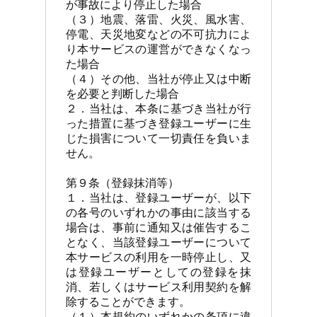
が事故により停止した場合

（３）地震、落雷、火災、風水害、
停電、天災地変などの不可抗力によ
り本サービスの運営ができなくなっ
た場合

（４）その他、当社が停止又は中断
を必要と判断した場合

２．当社は、本条に基づき当社が行
った措置に基づき登録ユーザーに生
じた損害について一切責任を負いま
せん。

第９条（登録抹消等）

１．当社は、登録ユーザーが、以下
の各号のいずれかの事由に該当する
場合は、事前に通知又は催告するこ
となく、当該登録ユーザーについて
本サービスの利用を一時停止し、又
は登録ユーザーとしての登録を抹
消、若しくはサービス利用契約を解
除することができます。

（１）本規約のいずれかの条項に違