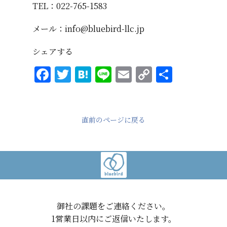
TEL：022-765-1583
メール：info@bluebird-llc.jp
シェアする
F
T
H
Li
E
C
共
a
w
at
n
m
o
有
c
it
e
e
ai
p
e
te
n
l
y
直前のページに戻る
b
r
a
Li
o
n
o
k
k
御社の課題をご連絡ください。
1営業日以内にご返信いたします。