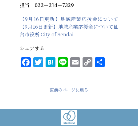
担当 022－214－7329
【9月16日更新】地域産業応援金について
【9月16日更新】地域産業応援金について仙
台市役所 City of Sendai
シェアする
F
T
H
Li
E
C
共
a
w
at
n
m
o
有
c
it
e
e
ai
p
e
te
n
l
y
直前のページに戻る
b
r
a
Li
o
n
o
k
k